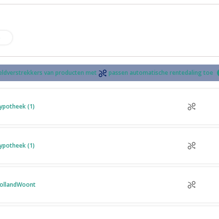
%
eldverstrekkers van producten met
passen automatische rentedaling toe
ypotheek (1)
ypotheek (1)
ollandWoont