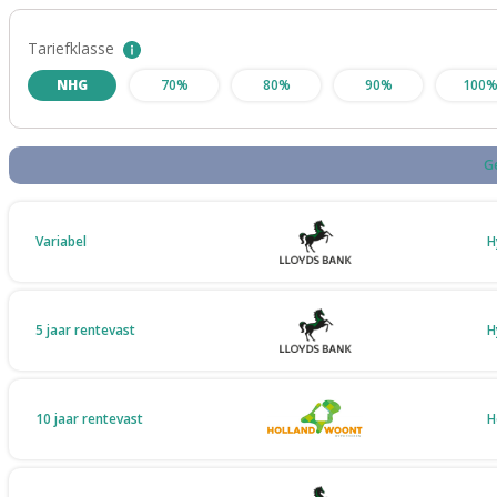
Tariefklasse
NHG
70%
80%
90%
100
G
Variabel
H
5 jaar rentevast
H
10 jaar rentevast
H